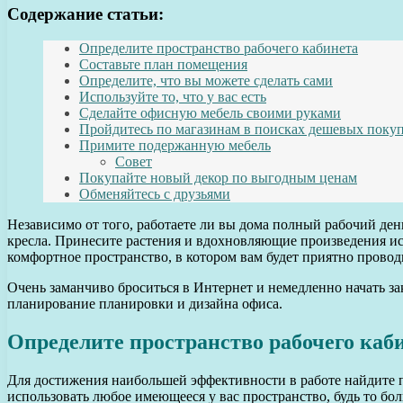
Содержание статьи:
Определите пространство рабочего кабинета
Составьте план помещения
Определите, что вы можете сделать сами
Используйте то, что у вас есть
Сделайте офисную мебель своими руками
Пройдитесь по магазинам в поисках дешевых поку
Примите подержанную мебель
Совет
Покупайте новый декор по выгодным ценам
Обменяйтесь с друзьями
Независимо от того, работаете ли вы дома полный рабочий ден
кресла. Принесите растения и вдохновляющие произведения ис
комфортное пространство, в котором вам будет приятно провод
Очень заманчиво броситься в Интернет и немедленно начать за
планирование планировки и дизайна офиса.
Определите пространство рабочего каб
Для достижения наибольшей эффективности в работе найдите 
использовать любое имеющееся у вас пространство, будь то бо