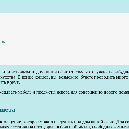
пок
ь или используете домашний офис от случая к случаю, не забудь
кусства. В конце концов, вы, возможно, будете проводить мног
ить время.
казывать мебель и предметы декора для совершенно нового домаш
инета
помещение, которое можно выделить под домашний офис. Для с
льшая лестничная площадка, небольшой чулан, свободная комнат