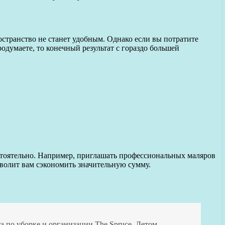
остранство не станет удобным. Однако если вы потратите
одумаете, то конечный результат с гораздо большей
стоятельно. Например, приглашать профессиональных маляров
зволит вам сэкономить значительную сумму.
по уборке и организации The Spruce. Летом.