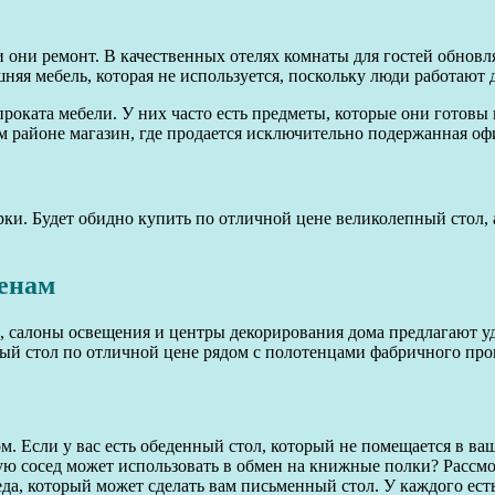
 они ремонт. В качественных отелях комнаты для гостей обновл
няя мебель, которая не используется, поскольку люди работают 
ката мебели. У них часто есть предметы, которые они готовы про
ем районе магазин, где продается исключительно подержанная оф
мерки. Будет обидно купить по отличной цене великолепный стол,
енам
 салоны освещения и центры декорирования дома предлагают уд
ый стол по отличной цене рядом с полотенцами фабричного про
м. Если у вас есть обеденный стол, который не помещается в ваш
орую сосед может использовать в обмен на книжные полки? Рассм
да, который может сделать вам письменный стол. У каждого есть