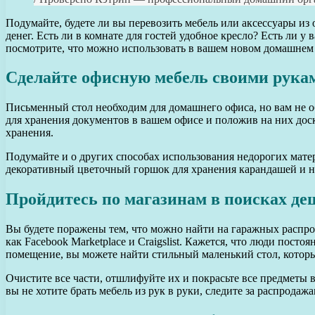
Подумайте, будете ли вы перевозить мебель или аксессуары из
денег. Есть ли в комнате для гостей удобное кресло? Есть ли 
посмотрите, что можно использовать в вашем новом домашнем
Сделайте офисную мебель своими рука
Письменный стол необходим для домашнего офиса, но вам не о
для хранения документов в вашем офисе и положив на них доск
хранения.
Подумайте и о других способах использования недорогих мате
декоративный цветочный горшок для хранения карандашей и но
Пройдитесь по магазинам в поисках д
Вы будете поражены тем, что можно найти на гаражных распро
как Facebook Marketplace и Craigslist. Кажется, что люди пос
помещение, вы можете найти стильный маленький стол, которы
Очистите все части, отшлифуйте их и покрасьте все предметы в 
вы не хотите брать мебель из рук в руки, следите за распрод