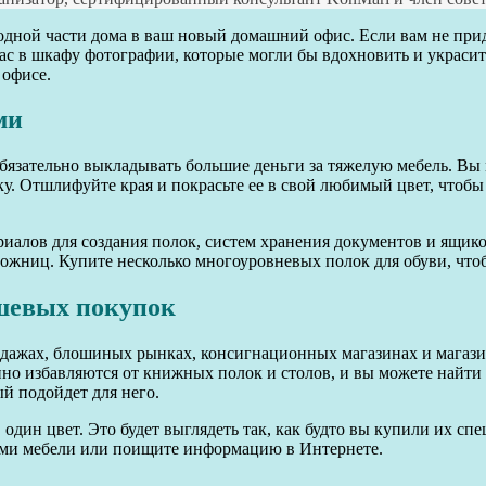
 одной части дома в ваш новый домашний офис. Если вам не при
у вас в шкафу фотографии, которые могли бы вдохновить и украси
 офисе.
ми
бязательно выкладывать большие деньги за тяжелую мебель. Вы 
у. Отшлифуйте края и покрасьте ее в свой любимый цвет, чтобы
риалов для создания полок, систем хранения документов и ящик
жниц. Купите несколько многоуровневых полок для обуви, чтоб
ешевых покупок
дажах, блошиных рынках, консигнационных магазинах и магазина
тоянно избавляются от книжных полок и столов, и вы можете найти
й подойдет для него.
один цвет. Это будет выглядеть так, как будто вы купили их спе
ажами мебели или поищите информацию в Интернете.