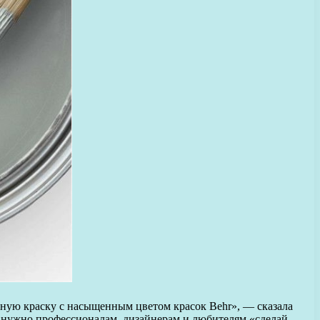
нную краску с насыщенным цветом красок Behr», — сказала
то нужно профессионалам, дизайнерам и любителям «сделай