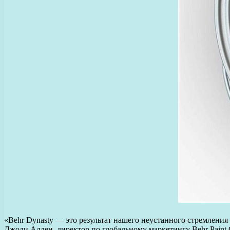
«Behr Dynasty — это результат нашего неустанного стремлени
Джоди Аллен, директор по глобальному маркетингу Behr Paint