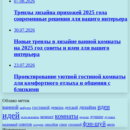
07.08.2026
Тренды дизайна прихожей 2025 года
современные решения для вашего интерьера
30.07.2026
Новые тренды в дизайне ванной комнаты
на 2025 год советы и идеи для вашего
интерьера
23.07.2026
Проектирование уютной гостиной комнаты
для комфортного отдыха и общения с
близкими
Облако меток
идеи
ванной
дизайна
гостиной
декора
детской
выбрать
идей
комнаты
комнат
лучшие
использовать
лучших
краски
фэн-шуй
советов
маленькой
способов
стиле
столовой
цвета
создать
Интересное