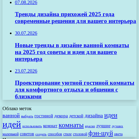
07.08.2026
Тренды дизайна прихожей 2025 года
современные решения для вашего интерьера
30.07.2026
Новые тренды в дизайне ванной комнаты
на 2025 год советы и идеи для вашего
интерьера
23.07.2026
Проектирование уютной гостиной комнаты
для комфортного отдыха и общения с
близкими
Облако меток
идеи
ванной
дизайна
гостиной
декора
детской
выбрать
идей
комнаты
комнат
лучшие
использовать
лучших
краски
фэн-шуй
советов
маленькой
способов
стиле
столовой
цвета
создать