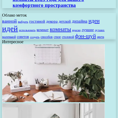
комфортного пространства
Облако меток
идеи
ванной
дизайна
гостиной
декора
детской
выбрать
идей
комнаты
комнат
лучшие
использовать
лучших
краски
фэн-шуй
советов
маленькой
способов
стиле
столовой
цвета
создать
Интересное