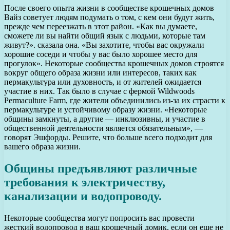
После своего опыта жизни в сообществе крошечных домов
Вайз советует людям подумать о том, с кем они будут жить,
прежде чем переезжать в этот район. «Как вы думаете,
сможете ли вы найти общий язык с людьми, которые там
живут?». сказала она. «Вы захотите, чтобы вас окружали
хорошие соседи и чтобы у вас было хорошее место для
прогулок». Некоторые сообщества крошечных домов строятся
вокруг общего образа жизни или интересов, таких как
пермакультура или духовность, и от жителей ожидается
участие в них. Так было в случае с фермой Wildwoods
Permaculture Farm, где жители объединились из-за их страсти к
пермакультуре и устойчивому образу жизни. «Некоторые
общины замкнуты, а другие — инклюзивны, и участие в
общественной деятельности является обязательным», —
говорят Эшфорды. Решите, что больше всего подходит для
вашего образа жизни.
Общины предъявляют различные
требования к электричеству,
канализации и водопроводу.
Некоторые сообщества могут попросить вас провести
жесткий водопровод в ваш крошечный домик, если он еще не