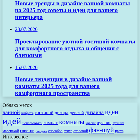
Новые тренды в дизайне ванной комнаты
на 2025 год советы и идеи для вашего
интерьера
23.07.2026
Проектирование уютной гостиной комнаты
для комфортного отдыха и общения с
близкими
15.07.2026
Новые тенденции в дизайне ванной
комнаты 2025 года для вашего
комфортного пространства
Облако меток
идеи
ванной
дизайна
гостиной
декора
детской
выбрать
идей
комнаты
комнат
лучшие
использовать
лучших
краски
фэн-шуй
советов
маленькой
способов
стиле
столовой
цвета
создать
Интересное