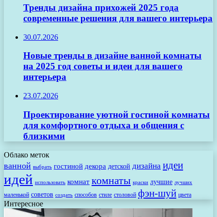
Тренды дизайна прихожей 2025 года
современные решения для вашего интерьера
30.07.2026
Новые тренды в дизайне ванной комнаты
на 2025 год советы и идеи для вашего
интерьера
23.07.2026
Проектирование уютной гостиной комнаты
для комфортного отдыха и общения с
близкими
Облако меток
идеи
ванной
дизайна
гостиной
декора
детской
выбрать
идей
комнаты
комнат
лучшие
использовать
лучших
краски
фэн-шуй
советов
маленькой
способов
стиле
столовой
цвета
создать
Интересное