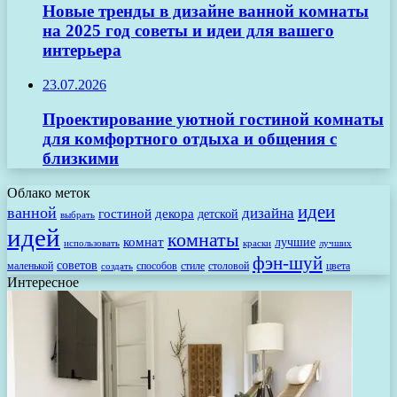
Новые тренды в дизайне ванной комнаты
на 2025 год советы и идеи для вашего
интерьера
23.07.2026
Проектирование уютной гостиной комнаты
для комфортного отдыха и общения с
близкими
Облако меток
идеи
ванной
дизайна
гостиной
декора
детской
выбрать
идей
комнаты
комнат
лучшие
использовать
лучших
краски
фэн-шуй
советов
маленькой
способов
стиле
столовой
цвета
создать
Интересное