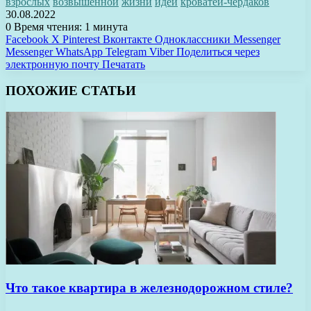
взрослых
возвышенной
жизни
идей
кроватей-чердаков
30.08.2022
0
Время чтения: 1 минута
Facebook
X
Pinterest
Вконтакте
Одноклассники
Messenger
Messenger
WhatsApp
Telegram
Viber
Поделиться через
электронную почту
Печатать
ПОХОЖИЕ СТАТЬИ
Что такое квартира в железнодорожном стиле?