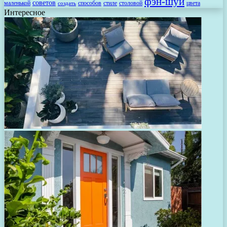
фэн-шуй
советов
маленькой
способов
стиле
столовой
цвета
создать
Интересное