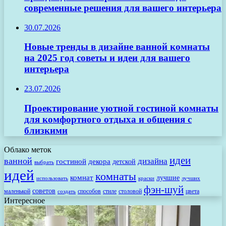
современные решения для вашего интерьера
30.07.2026
Новые тренды в дизайне ванной комнаты
на 2025 год советы и идеи для вашего
интерьера
23.07.2026
Проектирование уютной гостиной комнаты
для комфортного отдыха и общения с
близкими
Облако меток
идеи
ванной
дизайна
гостиной
декора
детской
выбрать
идей
комнаты
комнат
лучшие
использовать
лучших
краски
фэн-шуй
советов
маленькой
способов
стиле
столовой
цвета
создать
Интересное