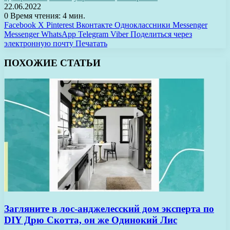
22.06.2022
0
Время чтения: 4 мин.
Facebook
X
Pinterest
Вконтакте
Одноклассники
Messenger
Messenger
WhatsApp
Telegram
Viber
Поделиться через
электронную почту
Печатать
ПОХОЖИЕ СТАТЬИ
Загляните в лос-анджелесский дом эксперта по
DIY Дрю Скотта, он же Одинокий Лис