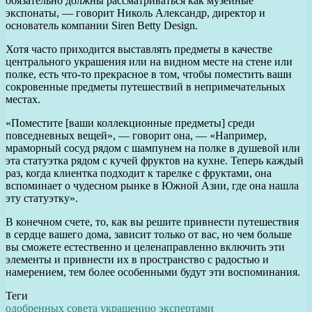
обязательно должны рассматриваться как музейные
экспонаты, — говорит Николь Александр, директор и
основатель компании Siren Betty Design.
Хотя часто приходится выставлять предметы в качестве
центрального украшения или на видном месте на стене или
полке, есть что-то прекрасное в том, чтобы поместить ваши
сокровенные предметы путешествий в непримечательных
местах.
«Поместите [ваши коллекционные предметы] среди
повседневных вещей», — говорит она, — «Например,
мраморный сосуд рядом с шампунем на полке в душевой или
эта статуэтка рядом с кучей фруктов на кухне. Теперь каждый
раз, когда клиентка подходит к тарелке с фруктами, она
вспоминает о чудесном рынке в Южной Азии, где она нашла
эту статуэтку».
В конечном счете, то, как вы решите привнести путешествия
в сердце вашего дома, зависит только от вас, но чем больше
вы сможете естественно и целенаправленно включить эти
элементы и привнести их в пространство с радостью и
намерением, тем более особенными будут эти воспоминания.
Теги
одобренных
совета
украшению
экспертами