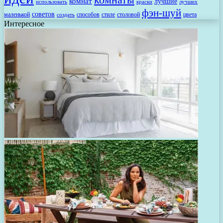
комнат
лучшие
использовать
лучших
краски
фэн-шуй
советов
маленькой
способов
стиле
столовой
цвета
создать
Интересное