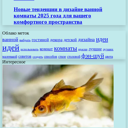
Новые тенденции в дизайне ванной
комнаты 2025 года для вашего
комфортного пространства
Облако меток
идеи
ванной
дизайна
гостиной
декора
детской
выбрать
идей
комнаты
комнат
лучшие
использовать
лучших
краски
фэн-шуй
советов
маленькой
способов
стиле
столовой
цвета
создать
Интересное