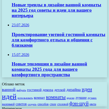
Новые тренды в дизайне ванной комнаты
на 2025 год советы и идеи для вашего
интерьера
23.07.2026
Проектирование уютной гостиной комнаты
для комфортного отдыха и общения с
близкими
15.07.2026
Новые тенденции в дизайне ванной
комнаты 2025 года для вашего
комфортного пространства
Облако меток
идеи
ванной
дизайна
гостиной
декора
детской
выбрать
идей
комнаты
комнат
лучшие
использовать
лучших
краски
фэн-шуй
советов
маленькой
способов
стиле
столовой
цвета
создать
Интересное