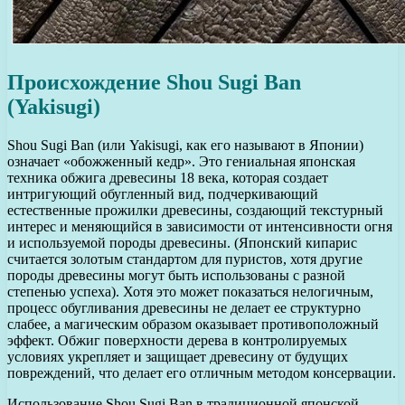
Происхождение Shou Sugi Ban
(Yakisugi)
Shou Sugi Ban (или Yakisugi, как его называют в Японии)
означает «обожженный кедр». Это гениальная японская
техника обжига древесины 18 века, которая создает
интригующий обугленный вид, подчеркивающий
естественные прожилки древесины, создающий текстурный
интерес и меняющийся в зависимости от интенсивности огня
и используемой породы древесины. (Японский кипарис
считается золотым стандартом для пуристов, хотя другие
породы древесины могут быть использованы с разной
степенью успеха). Хотя это может показаться нелогичным,
процесс обугливания древесины не делает ее структурно
слабее, а магическим образом оказывает противоположный
эффект. Обжиг поверхности дерева в контролируемых
условиях укрепляет и защищает древесину от будущих
повреждений, что делает его отличным методом консервации.
Использование Shou Sugi Ban в традиционной японской