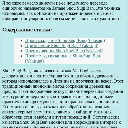
Японское ремесло якисуги из-за неудачного перевода
ошибочно называется на Западе Shou Sugi Ban. Эта техника
использовалась в Японии на протяжении веков и сейчас
набирает популярность во всем мире — вот что нужно знать.
Содержание статьи:
Происхождение Shou Sugi Ban (Yakisugi)
Применение Shou Sugi Ban (Yakisugi)
Преимущества Shou Sugi Ban (Yakisugi)
Проблемы, связанные с Shou Sugi Ban
(Yakisugi)
Shou Sugi Ban, также известная как Yakisugi, — это
декоративная и архитектурная техника обжига древесины,
которая использовалась в Японии на протяжении веков. Этот
традиционный японский метод сохранения древесины
предполагает добровольное обугливание дерева для создания
текстурной поверхности, которая красива на вид и имеет
практические преимущества при правильном выполнении.
Его можно использовать как для обработки наружных
архитектурных элементов, таких как сайдинг, так и для
обработки стен и мебели внутри помещений. Эстетические
качества Shou Sugi Ban вдохновили возрождение интереса к
технике резьбы по дереву в последние годы, которая стала