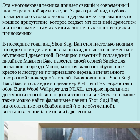
Эта многовековая техника придает свежий и современный
вид современной архитектуре. Характерный вид глубоко
насыщенного угольно-черного дерева имеет сдержанное, но
мощное присутствие, которое создает мгновенный драматизм
и интерес даже в самых минималистичных конструкциях и
приложениях.
В последние годы вид Shou Sugi Ban стал настолько модным,
что вдохновил дизайнеров на неожиданные эксперименты с
обугленной древесиной. Всемирно известный голландский
дизайнер Маартен Баас известен своей серией Smoke для
роскошного бренда Moooi, которая включает обугленное
кресло и люстру из почерневшего дерева, запечатанного
прозрачной эпоксидной смолой. Вдохновившись Shou Sugi
Ban, Баас и голландский дизайнер Piet Hein Eek разработали
обои Burnt Wood Wallpaper для NLXL, которые предлагают
доступный способ воплощения этого стиля. Сейчас на рынке
также можно найти фальшивые панели Shou Sugi Ban,
изготовленные из обработанной (но не обугленной),
восстановленной (а не новой) древесины.