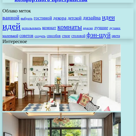
Облако меток
идеи
ванной
дизайна
гостиной
декора
детской
выбрать
идей
комнаты
комнат
лучшие
использовать
лучших
краски
фэн-шуй
советов
маленькой
способов
стиле
столовой
цвета
создать
Интересное