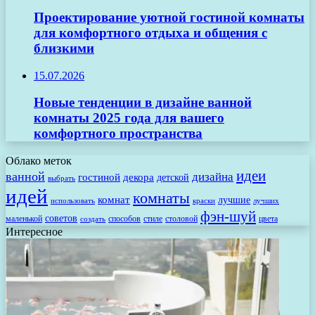
Проектирование уютной гостиной комнаты
для комфортного отдыха и общения с
близкими
15.07.2026
Новые тенденции в дизайне ванной
комнаты 2025 года для вашего
комфортного пространства
Облако меток
идеи
ванной
дизайна
гостиной
декора
детской
выбрать
идей
комнаты
комнат
лучшие
использовать
лучших
краски
фэн-шуй
советов
маленькой
способов
стиле
столовой
цвета
создать
Интересное