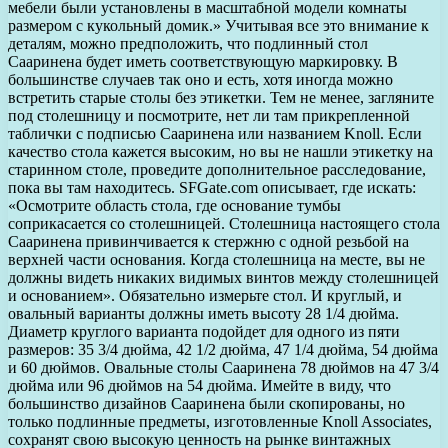
мебели были установлены в масштабной модели комнаты
размером с кукольный домик.» Учитывая все это внимание к
деталям, можно предположить, что подлинный стол
Сааринена будет иметь соответствующую маркировку. В
большинстве случаев так оно и есть, хотя иногда можно
встретить старые столы без этикетки. Тем не менее, загляните
под столешницу и посмотрите, нет ли там прикрепленной
таблички с подписью Сааринена или названием Knoll. Если
качество стола кажется высоким, но вы не нашли этикетку на
старинном столе, проведите дополнительное расследование,
пока вы там находитесь. SFGate.com описывает, где искать:
«Осмотрите область стола, где основание тумбы
соприкасается со столешницей. Столешница настоящего стола
Сааринена привинчивается к стержню с одной резьбой на
верхней части основания. Когда столешница на месте, вы не
должны видеть никаких видимых винтов между столешницей
и основанием». Обязательно измерьте стол. И круглый, и
овальный варианты должны иметь высоту 28 1/4 дюйма.
Диаметр круглого варианта подойдет для одного из пяти
размеров: 35 3/4 дюйма, 42 1/2 дюйма, 47 1/4 дюйма, 54 дюйма
и 60 дюймов. Овальные столы Сааринена 78 дюймов на 47 3/4
дюйма или 96 дюймов на 54 дюйма. Имейте в виду, что
большинство дизайнов Сааринена были скопированы, но
только подлинные предметы, изготовленные Knoll Associates,
сохранят свою высокую ценность на рынке винтажных