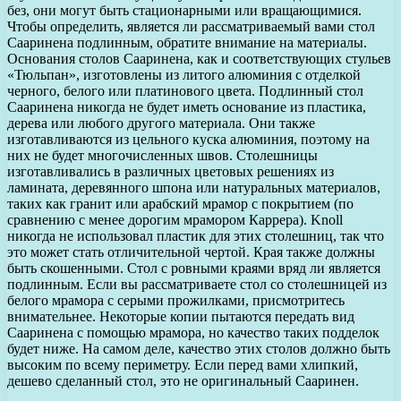
без, они могут быть стационарными или вращающимися.
Чтобы определить, является ли рассматриваемый вами стол
Сааринена подлинным, обратите внимание на материалы.
Основания столов Сааринена, как и соответствующих стульев
«Тюльпан», изготовлены из литого алюминия с отделкой
черного, белого или платинового цвета. Подлинный стол
Сааринена никогда не будет иметь основание из пластика,
дерева или любого другого материала. Они также
изготавливаются из цельного куска алюминия, поэтому на
них не будет многочисленных швов. Столешницы
изготавливались в различных цветовых решениях из
ламината, деревянного шпона или натуральных материалов,
таких как гранит или арабский мрамор с покрытием (по
сравнению с менее дорогим мрамором Каррера). Knoll
никогда не использовал пластик для этих столешниц, так что
это может стать отличительной чертой. Края также должны
быть скошенными. Стол с ровными краями вряд ли является
подлинным. Если вы рассматриваете стол со столешницей из
белого мрамора с серыми прожилками, присмотритесь
внимательнее. Некоторые копии пытаются передать вид
Сааринена с помощью мрамора, но качество таких подделок
будет ниже. На самом деле, качество этих столов должно быть
высоким по всему периметру. Если перед вами хлипкий,
дешево сделанный стол, это не оригинальный Сааринен.