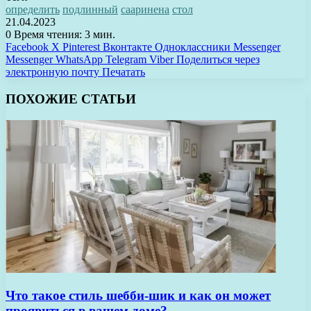
определить
подлинный
сааринена
стол
21.04.2023
0
Время чтения: 3 мин.
Facebook
X
Pinterest
Вконтакте
Одноклассники
Messenger
Messenger
WhatsApp
Telegram
Viber
Поделиться через
электронную почту
Печатать
ПОХОЖИЕ СТАТЬИ
Что такое стиль шебби-шик и как он может
проявиться в вашем доме?