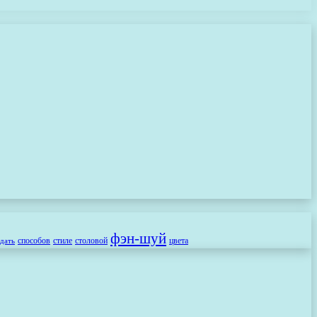
фэн-шуй
способов
стиле
столовой
цвета
здать