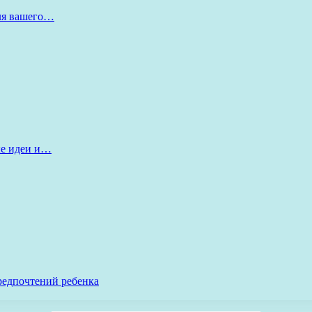
для вашего…
ые идеи и…
редпочтений ребенка