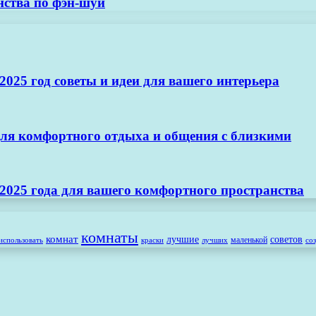
нства по фэн-шуй
025 год советы и идеи для вашего интерьера
ля комфортного отдыха и общения с близкими
2025 года для вашего комфортного пространства
комнаты
комнат
лучшие
советов
маленькой
использовать
лучших
со
краски