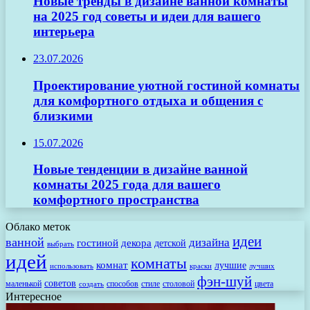
Новые тренды в дизайне ванной комнаты
на 2025 год советы и идеи для вашего
интерьера
23.07.2026
Проектирование уютной гостиной комнаты
для комфортного отдыха и общения с
близкими
15.07.2026
Новые тенденции в дизайне ванной
комнаты 2025 года для вашего
комфортного пространства
Облако меток
идеи
ванной
дизайна
гостиной
декора
детской
выбрать
идей
комнаты
комнат
лучшие
использовать
лучших
краски
фэн-шуй
советов
маленькой
способов
стиле
столовой
цвета
создать
Интересное