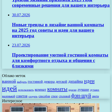
современные решения для вашего интерьера
30.07.2026
Новые тренды в дизайне ванной комнаты
на 2025 год советы и идеи для вашего
интерьера
23.07.2026
Проектирование уютной гостиной комнаты
для комфортного отдыха и общения с
близкими
Облако меток
идеи
ванной
дизайна
гостиной
декора
детской
выбрать
идей
комнаты
комнат
лучшие
использовать
лучших
краски
фэн-шуй
советов
маленькой
способов
стиле
столовой
цвета
создать
Интересное