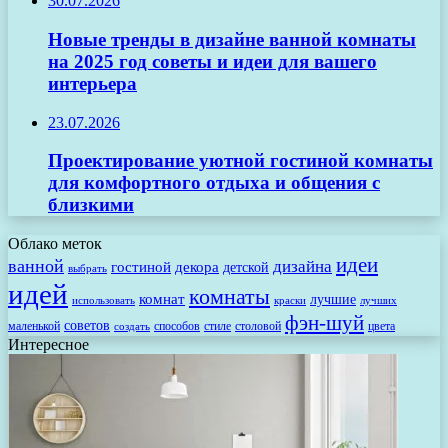
30.07.2026
Новые тренды в дизайне ванной комнаты
на 2025 год советы и идеи для вашего
интерьера
23.07.2026
Проектирование уютной гостиной комнаты
для комфортного отдыха и общения с
близкими
Облако меток
идеи
ванной
дизайна
гостиной
декора
детской
выбрать
идей
комнаты
комнат
лучшие
использовать
лучших
краски
фэн-шуй
советов
маленькой
способов
стиле
столовой
цвета
создать
Интересное