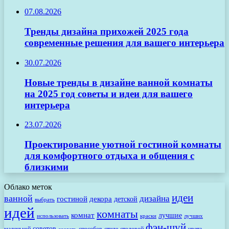
07.08.2026
Тренды дизайна прихожей 2025 года
современные решения для вашего интерьера
30.07.2026
Новые тренды в дизайне ванной комнаты
на 2025 год советы и идеи для вашего
интерьера
23.07.2026
Проектирование уютной гостиной комнаты
для комфортного отдыха и общения с
близкими
Облако меток
идеи
ванной
дизайна
гостиной
декора
детской
выбрать
идей
комнаты
комнат
лучшие
использовать
лучших
краски
фэн-шуй
советов
маленькой
способов
стиле
столовой
цвета
создать