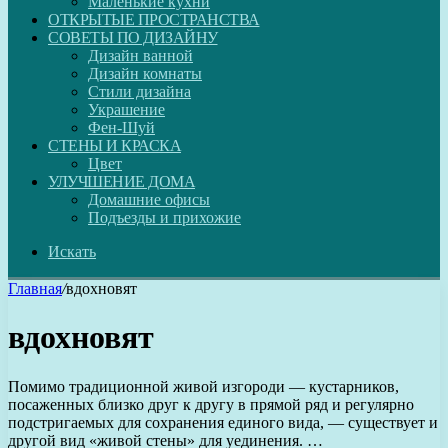
Маленькие кухни
ОТКРЫТЫЕ ПРОСТРАНСТВА
СОВЕТЫ ПО ДИЗАЙНУ
Дизайн ванной
Дизайн комнаты
Стили дизайна
Украшение
Фен-Шуй
СТЕНЫ И КРАСКА
Цвет
УЛУЧШЕНИЕ ДОМА
Домашние офисы
Подъезды и прихожие
Искать
Главная
/
вдохновят
вдохновят
Помимо традиционной живой изгороди — кустарников,
посаженных близко друг к другу в прямой ряд и регулярно
подстригаемых для сохранения единого вида, — существует и
другой вид «живой стены» для уединения. …