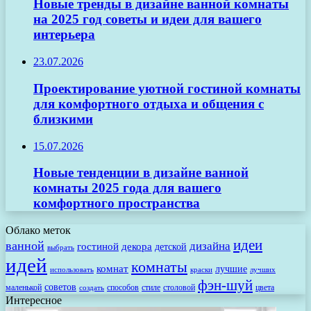
Новые тренды в дизайне ванной комнаты
на 2025 год советы и идеи для вашего
интерьера
23.07.2026
Проектирование уютной гостиной комнаты
для комфортного отдыха и общения с
близкими
15.07.2026
Новые тенденции в дизайне ванной
комнаты 2025 года для вашего
комфортного пространства
Облако меток
идеи
ванной
дизайна
гостиной
декора
детской
выбрать
идей
комнаты
комнат
лучшие
использовать
лучших
краски
фэн-шуй
советов
маленькой
способов
стиле
столовой
цвета
создать
Интересное