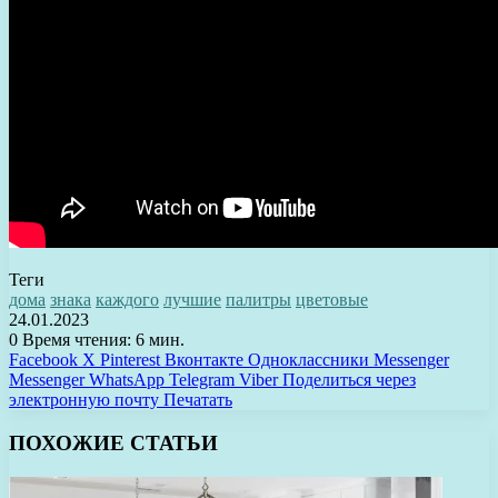
Теги
дома
знака
каждого
лучшие
палитры
цветовые
24.01.2023
0
Время чтения: 6 мин.
Facebook
X
Pinterest
Вконтакте
Одноклассники
Messenger
Messenger
WhatsApp
Telegram
Viber
Поделиться через
электронную почту
Печатать
ПОХОЖИЕ СТАТЬИ