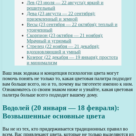
Лев (23 июля — 22 августа): яркий и
решительный
Дева (23 августа — 22 сентября):
приземленный и земной
Весы (23 сентября — 22 октября): теплый и
утонченный
Скорпион (23 октября — 21 ноября):
Мрачный и угрюмый
Стрелец (22 ноября — 21 декабря):
вдохновляющий и умный
Козерог (22 декабря — 19 января): простота
и минимализм
Ваш знак зодиака и концепция психологии цвета могут
помочь понять не только то, какая цветовая палитра подходит
вам больше всего, но и то, почему вы тяготеете именно к ним.
Ознакомьтесь со своим знаком ниже и узнайте, какая цветовая
палитра больше всего подходит вашему дому.
Водолей (20 января — 18 февраля):
Возвышенные основные цвета
Вы не из тех, кто придерживается традиционных правил во
всем. Вас привлекают цвета, которые не только выделяются из