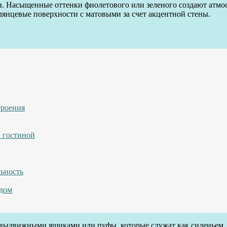
. Насыщенные оттенки фиолетового или зеленого создают атмосф
лянцевые поверхности с матовыми за счет акцентной стены.
троения
й гостиной
льность
 дом
выдвижными ящиками или пуфы, которые служат как сиденьем, т