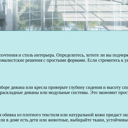
почтения и стиль интерьера. Определитесь, хотите ли вы подче
ималистские решения с простыми формами. Если стремитесь к ую
ыборе дивана или кресла проверьте глубину сидения и высоту сп
е раскладные диваны или модульные системы. Это экономит прос
я обивка из плотного текстиля или натуральной кожи придаст о
ли в доме есть дети или животные, выбирайте ткани, устойчивые