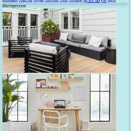
советов
маленькой
способов
стиле
столовой
цвета
создать
Интересное