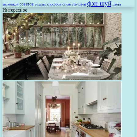
фэн-шуй
советов
маленькой
способов
стиле
столовой
цвета
создать
Интересное