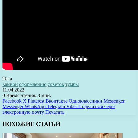
Теги
ванной
оформлению
советов
тумбы
11.04.2022
0
Время чтения: 3 мин.
Facebook
X
Pinterest
Вконтакте
Одноклассники
Messenger
Messenger
WhatsApp
Telegram
Viber
Поделиться через
электронную почту
Печатать
ПОХОЖИЕ СТАТЬИ