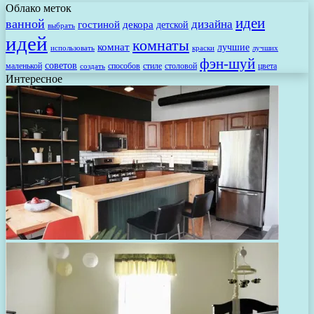
Облако меток
идеи
ванной
дизайна
гостиной
декора
детской
выбрать
идей
комнаты
комнат
лучшие
использовать
лучших
краски
фэн-шуй
советов
маленькой
способов
стиле
столовой
цвета
создать
Интересное