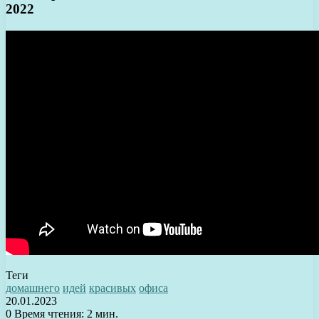
2022
Теги
домашнего
идей
красивых
офиса
20.01.2023
0
Время чтения: 2 мин.