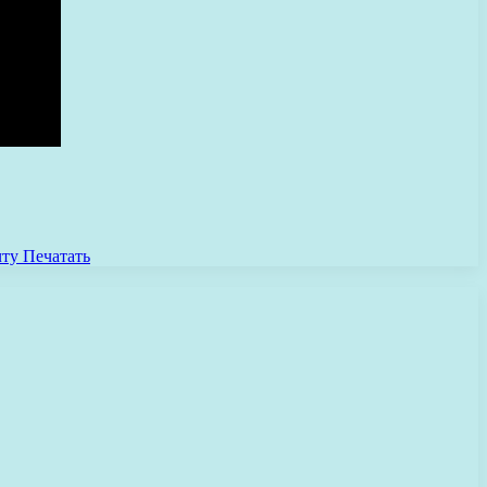
чту
Печатать