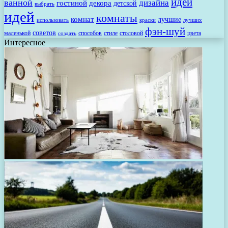
идеи
ванной
дизайна
гостиной
декора
детской
выбрать
идей
комнаты
комнат
лучшие
использовать
лучших
краски
фэн-шуй
советов
маленькой
способов
стиле
столовой
цвета
создать
Интересное