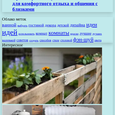
для комфортного отдыха и общения с
близкими
Облако меток
идеи
ванной
дизайна
гостиной
декора
детской
выбрать
идей
комнаты
комнат
лучшие
использовать
лучших
краски
фэн-шуй
советов
маленькой
способов
стиле
столовой
цвета
создать
Интересное