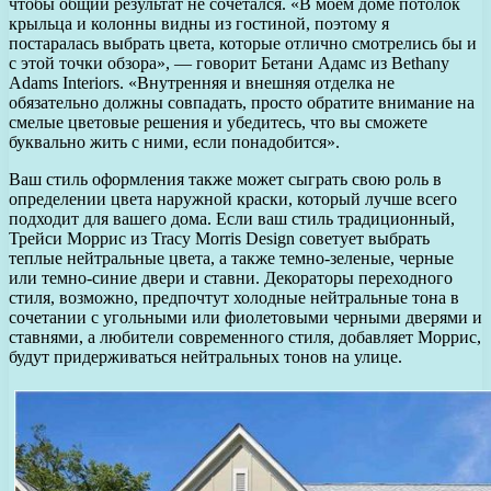
чтобы общий результат не сочетался. «В моем доме потолок
крыльца и колонны видны из гостиной, поэтому я
постаралась выбрать цвета, которые отлично смотрелись бы и
с этой точки обзора», — говорит Бетани Адамс из Bethany
Adams Interiors. «Внутренняя и внешняя отделка не
обязательно должны совпадать, просто обратите внимание на
смелые цветовые решения и убедитесь, что вы сможете
буквально жить с ними, если понадобится».
Ваш стиль оформления также может сыграть свою роль в
определении цвета наружной краски, который лучше всего
подходит для вашего дома. Если ваш стиль традиционный,
Трейси Моррис из Tracy Morris Design советует выбрать
теплые нейтральные цвета, а также темно-зеленые, черные
или темно-синие двери и ставни. Декораторы переходного
стиля, возможно, предпочтут холодные нейтральные тона в
сочетании с угольными или фиолетовыми черными дверями и
ставнями, а любители современного стиля, добавляет Моррис,
будут придерживаться нейтральных тонов на улице.