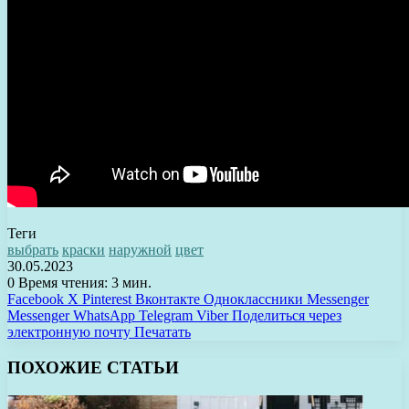
Теги
выбрать
краски
наружной
цвет
30.05.2023
0
Время чтения: 3 мин.
Facebook
X
Pinterest
Вконтакте
Одноклассники
Messenger
Messenger
WhatsApp
Telegram
Viber
Поделиться через
электронную почту
Печатать
ПОХОЖИЕ СТАТЬИ