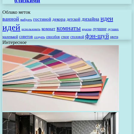
близкими
Облако меток
идеи
ванной
дизайна
гостиной
декора
детской
выбрать
идей
комнаты
комнат
лучшие
использовать
лучших
краски
фэн-шуй
советов
маленькой
способов
стиле
столовой
цвета
создать
Интересное