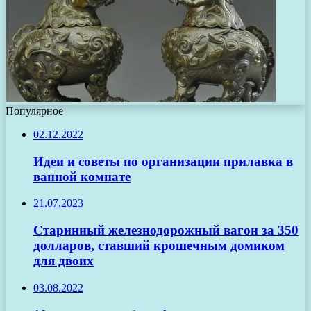
Популярное
02.12.2022
Идеи и советы по организации прилавка в
ванной комнате
21.07.2023
Старинный железнодорожный вагон за 350
долларов, ставший крошечным домиком
для двоих
03.08.2022