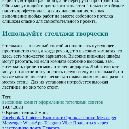
вариант, который расширит, а не перегрузит пространство.
Обои могут подойти для такого типа стен. Только не забудьте
нанять профессионала для их навешивания, так как
выполнение любых работ на высоте соборного потолка
слишком опасно для самостоятельного проекта.
Используйте стеллажи творчески
Стеллажи — отличный способ использовать пустующее
пространство стен, а когда речь идет о высоких комнатах, то
здесь есть множество вариантов. Высокие книжные шкафы
могут работать, но если комната особенно высокая, вам,
возможно, придется мыслить нестандартно. Любители книг
могут по достоинству оценить целую стену из стеллажей, но
также можно повесить несколько плавающих полок в разных
местах стены. Для их установки потребуется высокая
лестница, но оно того стоит.
Теги
высокими
комнат
оформлению
потолками
советов
19.04.2023
0
Время чтения: 2 мин.
Facebook
X
Pinterest
Вконтакте
Одноклассники
Messenger
Messenger
WhatsApp
Telegram
Viber
Поделиться через
электронную почту
Печатать