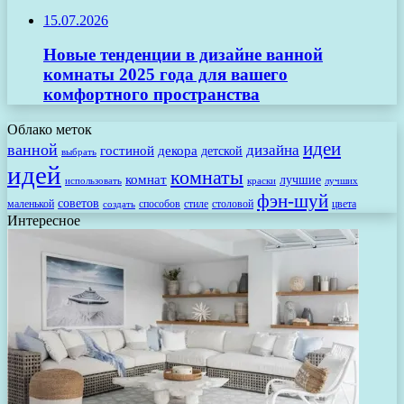
15.07.2026
Новые тенденции в дизайне ванной
комнаты 2025 года для вашего
комфортного пространства
Облако меток
идеи
ванной
дизайна
гостиной
декора
детской
выбрать
идей
комнаты
комнат
лучшие
использовать
лучших
краски
фэн-шуй
советов
маленькой
способов
стиле
столовой
цвета
создать
Интересное