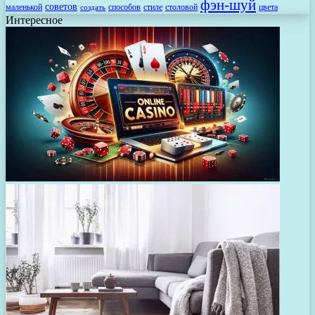
фэн-шуй
советов
маленькой
способов
стиле
столовой
цвета
создать
Интересное