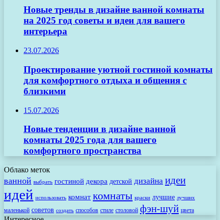
Новые тренды в дизайне ванной комнаты
на 2025 год советы и идеи для вашего
интерьера
23.07.2026
Проектирование уютной гостиной комнаты
для комфортного отдыха и общения с
близкими
15.07.2026
Новые тенденции в дизайне ванной
комнаты 2025 года для вашего
комфортного пространства
Облако меток
идеи
ванной
дизайна
гостиной
декора
детской
выбрать
идей
комнаты
комнат
лучшие
использовать
лучших
краски
фэн-шуй
советов
маленькой
способов
стиле
столовой
цвета
создать
Интересное