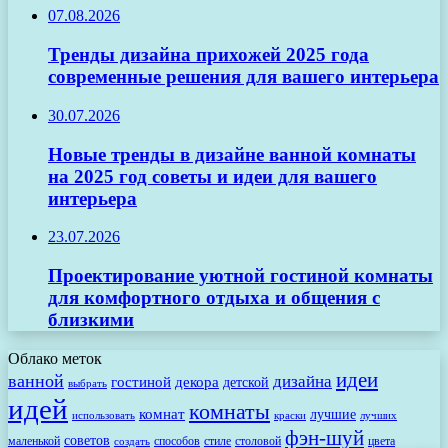
07.08.2026
Тренды дизайна прихожей 2025 года
современные решения для вашего интерьера
30.07.2026
Новые тренды в дизайне ванной комнаты
на 2025 год советы и идеи для вашего
интерьера
23.07.2026
Проектирование уютной гостиной комнаты
для комфортного отдыха и общения с
близкими
Облако меток
идеи
ванной
дизайна
гостиной
декора
детской
выбрать
идей
комнаты
комнат
лучшие
использовать
лучших
краски
фэн-шуй
советов
маленькой
способов
стиле
столовой
цвета
создать