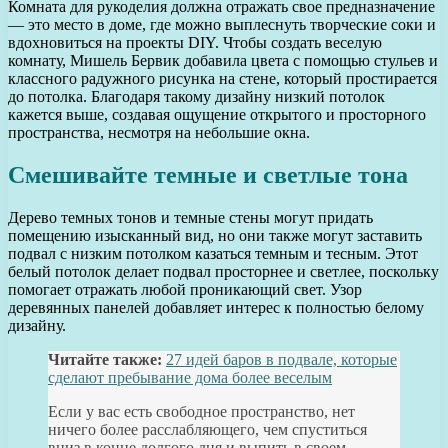
Комната для рукоделия должна отражать свое предназначение
— это место в доме, где можно выплеснуть творческие соки и
вдохновиться на проекты DIY. Чтобы создать веселую
комнату, Мишель Бервик добавила цвета с помощью стульев и
классного радужного рисунка на стене, который простирается
до потолка. Благодаря такому дизайну низкий потолок
кажется выше, создавая ощущение открытого и просторного
пространства, несмотря на небольшие окна.
Смешивайте темные и светлые тона
Дерево темных тонов и темные стены могут придать
помещению изысканный вид, но они также могут заставить
подвал с низким потолком казаться темным и тесным. Этот
белый потолок делает подвал просторнее и светлее, поскольку
помогает отражать любой проникающий свет. Узор
деревянных панелей добавляет интерес к полностью белому
дизайну.
Читайте также:
27 идей баров в подвале, которые
сделают пребывание дома более веселым
Если у вас есть свободное пространство, нет
ничего более расслабляющего, чем спуститься
вниз в конце долгого дня и выпить в своем