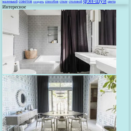
фэн-шуй
советов
маленькой
способов
стиле
столовой
цвета
создать
Интересное