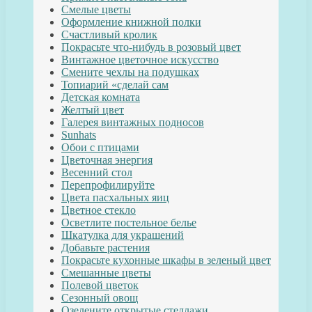
Смелые цветы
Оформление книжной полки
Счастливый кролик
Покрасьте что-нибудь в розовый цвет
Винтажное цветочное искусство
Смените чехлы на подушках
Топиарий «сделай сам
Детская комната
Желтый цвет
Галерея винтажных подносов
Sunhats
Обои с птицами
Цветочная энергия
Весенний стол
Перепрофилируйте
Цвета пасхальных яиц
Цветное стекло
Осветлите постельное белье
Шкатулка для украшений
Добавьте растения
Покрасьте кухонные шкафы в зеленый цвет
Смешанные цветы
Полевой цветок
Сезонный овощ
Озелените открытые стеллажи