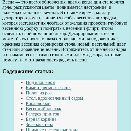
Весна — это время обновления, время, когда дни становятся
ярче, распускаются цветы, поднимается настроение, и
надежда становится вечной. Это также время, когда у
декораторов дома начинается особая весенняя лихорадка,
которая заставляет их чесаться от желания провести глубокую
весеннюю уборку и поиграть в весенний флирт, чтобы
освежить свой домашний декор. Декорирование к весне
может быть простым: ваза с тюльпанами на подоконнике,
красивая весенняя сервировка стола, новый пастельный цвет
стен или добавление зелени. Встряхнитесь от зимней хандры
и ознакомьтесь с этими сезонными идеями декора, которые
помогут вам отпраздновать радость весны.
Содержание статьи:
Под клошаром
Камин для межсезонья
Полог из роз
Стол, вдохновленный садом
Коралловый
Весенний коллаж
Галерея принтов
Барная корзина
Зеленая стена
Примите пастельные тона