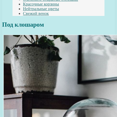
Красочные корзины
Нейтральные цветы
Свежий венок
Под клошаром