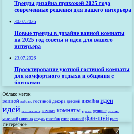
Тренды дизайна прихожей 2025 года
современные решения для вашего интерьера
30.07.2026
Новые тренды в дизайне ванной комнаты
на 2025 год советы и идеи для вашего
интерьера
23.07.2026
Проектирование уютной гостиной комнаты
для комфортного отдыха и общения с
близкими
Облако меток
идеи
ванной
дизайна
гостиной
декора
детской
выбрать
идей
комнаты
комнат
лучшие
использовать
лучших
краски
фэн-шуй
советов
маленькой
способов
стиле
столовой
цвета
создать
Интересное