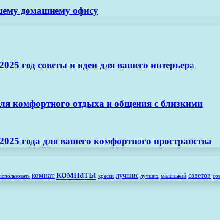
ашему домашнему офису
025 год советы и идеи для вашего интерьера
ля комфортного отдыха и общения с близкими
2025 года для вашего комфортного пространства
комнаты
комнат
лучшие
советов
маленькой
использовать
лучших
со
краски