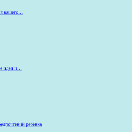
для вашего…
ые идеи и…
редпочтений ребенка