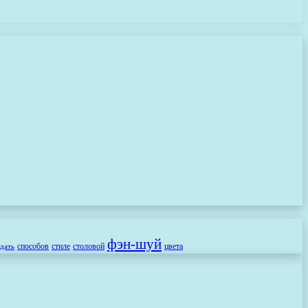
фэн-шуй
способов
стиле
столовой
цвета
здать