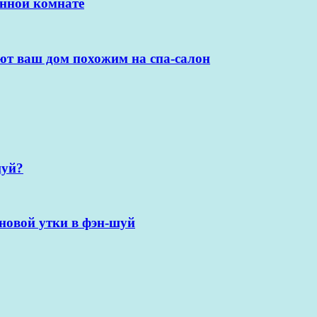
анной комнате
ют ваш дом похожим на спа-салон
шуй?
новой утки в фэн-шуй