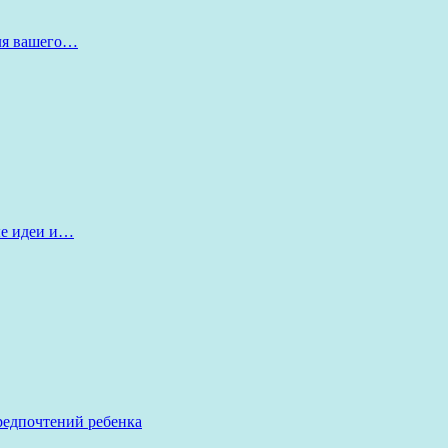
для вашего…
ые идеи и…
редпочтений ребенка