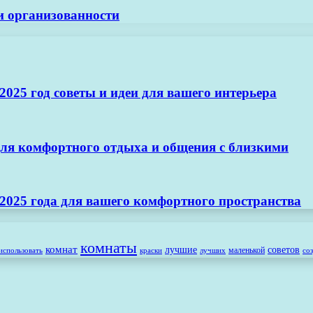
 и организованности
025 год советы и идеи для вашего интерьера
ля комфортного отдыха и общения с близкими
2025 года для вашего комфортного пространства
комнаты
комнат
лучшие
советов
маленькой
использовать
лучших
со
краски