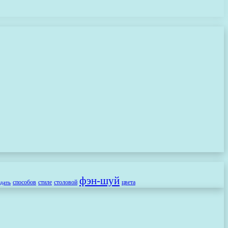
фэн-шуй
способов
стиле
столовой
цвета
здать