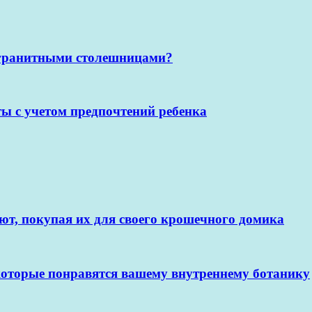
 гранитными столешницами?
ы с учетом предпочтений ребенка
ют, покупая их для своего крошечного домика
 которые понравятся вашему внутреннему ботанику