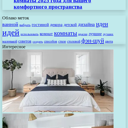
комнаты 2025 года для вашего
комфортного пространства
Облако меток
идеи
ванной
дизайна
гостиной
декора
детской
выбрать
идей
комнаты
комнат
лучшие
использовать
лучших
краски
фэн-шуй
советов
маленькой
способов
стиле
столовой
цвета
создать
Интересное