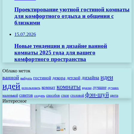
Проектирование уютной гостиной комнаты
для комфортного отдыха и общения с
близкими
15.07.2026
Новые тенденции в дизайне ванной
комнаты 2025 года для вашего
комфортного пространства
Облако меток
идеи
ванной
дизайна
гостиной
декора
детской
выбрать
идей
комнаты
комнат
лучшие
использовать
лучших
краски
фэн-шуй
советов
маленькой
способов
стиле
столовой
цвета
создать
Интересное