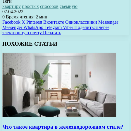
Теги
квартиру
простых
способов
съемную
07.04.2022
0
Время чтения: 2 мин.
Facebook
X
Pinterest
Вконтакте
Одноклассники
Messenger
Messenger
WhatsApp
Telegram
Viber
Поделиться через
электронную почту
Печатать
ПОХОЖИЕ СТАТЬИ
Что такое квартира в железнодорожном стиле?