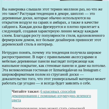
Вы наверняка слышали этот термин миллион раз, но что же
это такое? Растущая тенденция в декоре, шиплэп — это
деревянные доски, которые обычно используются на
открытом воздухе на сараях и амбарах, а также в качестве
сайдинга. Каждая доска фрезеруется и плотно прилегает к
следующей, создавая характерную линию между каждым
слоем. Благодаря росту популярности стиля, вдохновленного
фермерским домом, все больше дизайнеров привносят этот
деревенский стиль в интерьер.
Нетрудно понять, почему эта тенденция получила широкое
распространение. В паре с правильными аксессуарами и
мебелью деревянные панели выглядят потрясающе как
напольное покрытие, как стеновые панели и даже на потолке.
Эта великолепная гостиная от lizmariegalavan на Instagram с
широкоформатным полом из струганой доски —
доказательство того, что этот универсальный материал может
работать где угодно — и всегда будет заявлять о себе.
Читайте также:
6 красивых способов
декорирования с помощью изумрудно-зеленого
цвета
Декорирование дома может стать серьезной