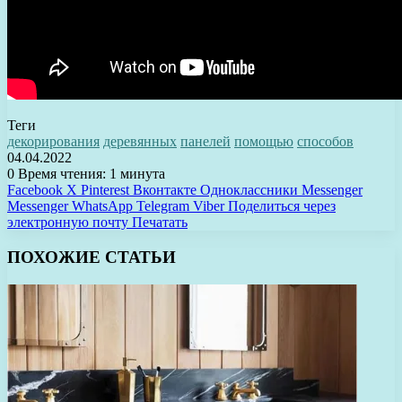
Теги
декорирования
деревянных
панелей
помощью
способов
04.04.2022
0
Время чтения: 1 минута
Facebook
X
Pinterest
Вконтакте
Одноклассники
Messenger
Messenger
WhatsApp
Telegram
Viber
Поделиться через
электронную почту
Печатать
ПОХОЖИЕ СТАТЬИ