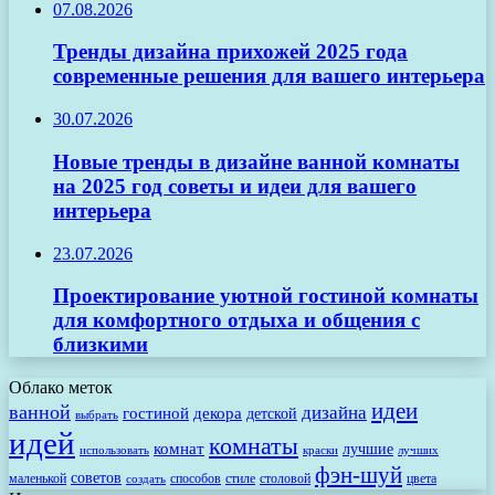
07.08.2026
Тренды дизайна прихожей 2025 года
современные решения для вашего интерьера
30.07.2026
Новые тренды в дизайне ванной комнаты
на 2025 год советы и идеи для вашего
интерьера
23.07.2026
Проектирование уютной гостиной комнаты
для комфортного отдыха и общения с
близкими
Облако меток
идеи
ванной
дизайна
гостиной
декора
детской
выбрать
идей
комнаты
комнат
лучшие
использовать
лучших
краски
фэн-шуй
советов
маленькой
способов
стиле
столовой
цвета
создать