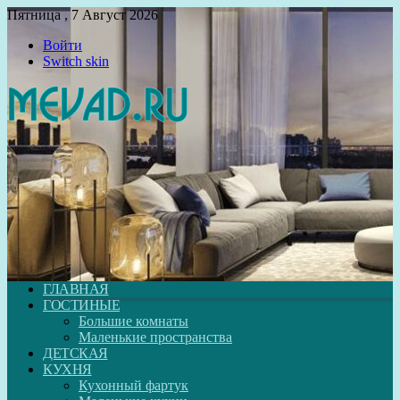
Пятница , 7 Август 2026
Войти
Switch skin
ГЛАВНАЯ
ГОСТИНЫЕ
Большие комнаты
Маленькие пространства
ДЕТСКАЯ
КУХНЯ
Кухонный фартук