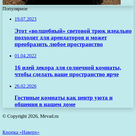
Популярное
19.07.2023
Этот «волшебный» световой трюк идеально
подходит для арендаторов и может
преобразить любое пространство
01.04.2022
16 идей декора для солнечной комнаты,
чтобы сделать ваше пространство ярче
26.02.2026
Гостиные комнаты как центр уюта и
общения в нашем доме
© Copyright 2026, Mevad.ru
Кнопка «Наверх»