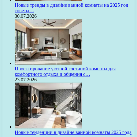
Новые тренды в дизайне ванной комнаты на 2025 год
советы…
30.07.2026
Проектирование уютной гостиной комнаты для
комфортного отдыха и общения с…
23.07.2026
Новые тенденции в дизайне ванной комнаты 2025 года