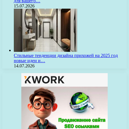
для вашего…
15.07.2026
Стильные тенденции дизайна прихожей на 2025 год
новые идеи и…
14.07.2026