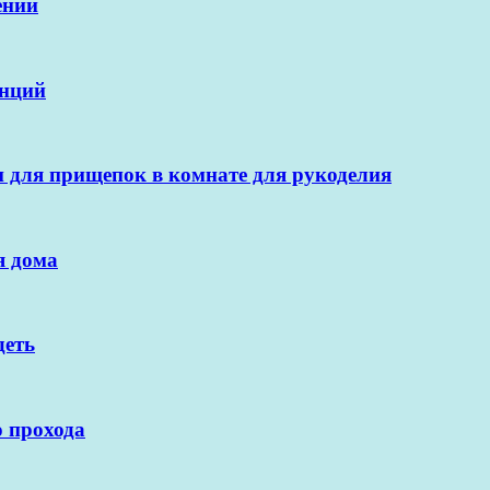
ений
енций
и для прищепок в комнате для рукоделия
я дома
деть
о прохода