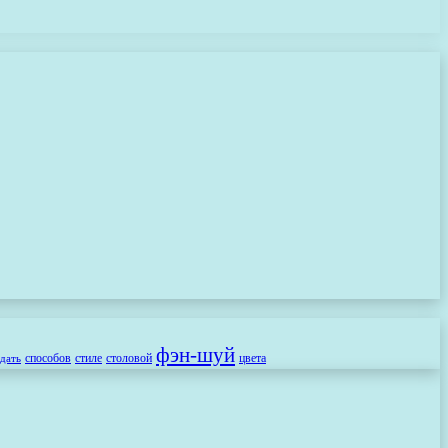
фэн-шуй
способов
стиле
столовой
цвета
здать