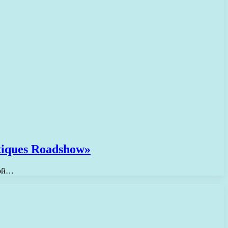
iques Roadshow»
той…