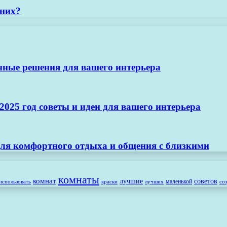
тних?
нные решения для вашего интерьера
025 год советы и идеи для вашего интерьера
ля комфортного отдыха и общения с близкими
комнаты
комнат
лучшие
советов
маленькой
использовать
лучших
со
краски