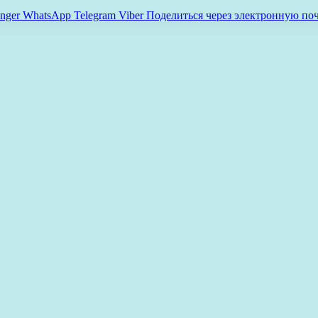
nger
WhatsApp
Telegram
Viber
Поделиться через электронную по