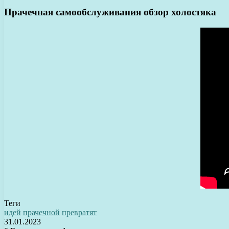
Прачечная самообслуживания обзор холостяка
Теги
идей
прачечной
превратят
31.01.2023