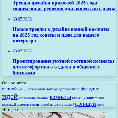
Тренды дизайна прихожей 2025 года
современные решения для вашего интерьера
30.07.2026
Новые тренды в дизайне ванной комнаты
на 2025 год советы и идеи для вашего
интерьера
23.07.2026
Проектирование уютной гостиной комнаты
для комфортного отдыха и общения с
близкими
Облако меток
идеи
ванной
дизайна
гостиной
декора
детской
выбрать
идей
комнаты
комнат
лучшие
использовать
лучших
краски
фэн-шуй
советов
маленькой
способов
стиле
столовой
цвета
создать
Интересное