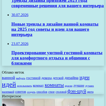
Тренды дизайна прихожей 2025 года
современные решения для вашего интерьера
30.07.2026
Новые тренды в дизайне ванной комнаты
на 2025 год советы и идеи для вашего
интерьера
23.07.2026
Проектирование уютной гостиной комнаты
для комфортного отдыха и общения с
близкими
Облако меток
идеи
ванной
дизайна
гостиной
декора
детской
выбрать
идей
комнаты
комнат
лучшие
использовать
лучших
краски
фэн-шуй
советов
маленькой
способов
стиле
столовой
цвета
создать
Интересное